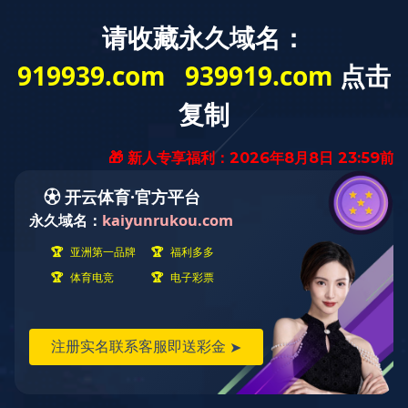
欢迎进入，多米在线平台（中国）官网官网。
首页
产品展示
新
关注
微信
在线
客服
手机
访问
服务
热线
回到
顶部