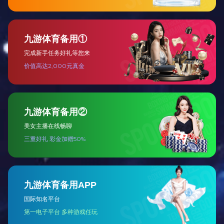
工作过程：经过防水处理的手机放在下盘，通过固定大小的卡
定正转时间后，上盘上升一段距离，然后上下盘反向转动，进
2.规格参数 规格参数
直径
材料
数量
上转盘
300mm
PVC
3
下转盘
600mm
铝
1
生产效率：扫 R 面时速度（盖板） 50-100 左右/小时
工件定位：卡槽固定
控制系统：PLC+人机界面+变频器控制
动力盘配置：1. 2 相 AC 220±20V
2. 总装机功率约 3.5KW